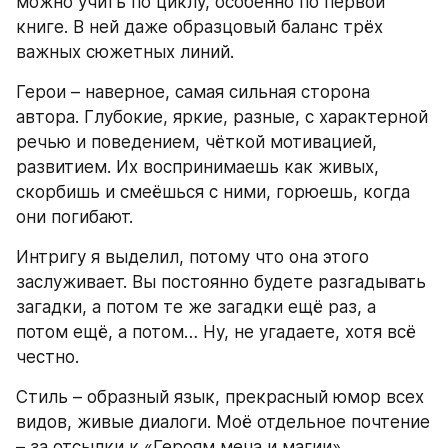
можно учить по циклу, особенно по первой 
книге. В ней даже образцовый баланс трёх 
важных сюжетных линий.
Герои – наверное, самая сильная сторона 
автора. Глубокие, яркие, разные, с характерной 
речью и поведением, чёткой мотивацией, 
развитием. Их воспринимаешь как живых, 
скорбишь и смеёшься с ними, горюешь, когда 
они погибают.
Интригу я выделил, потому что она этого 
заслуживает. Вы постоянно будете разгадывать 
загадки, а потом те же загадки ещё раз, а 
потом ещё, а потом… Ну, не угадаете, хотя всё 
честно.
Стиль – образный язык, прекрасный юмор всех 
видов, живые диалоги. Моё отдельное почтение 
– за отсылки к «Героям меча и магии».