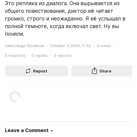
Это реплика из диалога. Она вырывается из 
общего повествования, диктор её читает 
громко, строго и неожиданно. Я её услышал в 
полной темноте, когда включал свет. Ну вы 
поняли.
Александр Тесников
October 3, 2024, 11:32
0
views
0
reactions
0
replies
0
reposts
Repost
Share
Leave a Comment