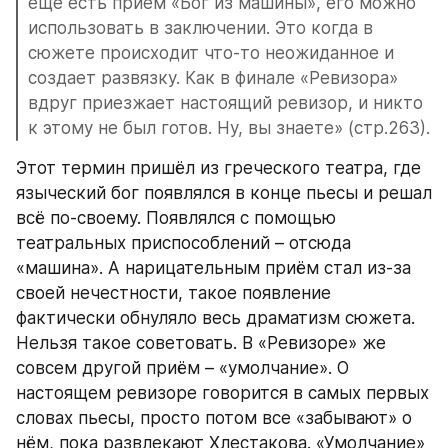
еще есть прием «Бог из машины», его можно 
использовать в заключении. Это когда в 
сюжете происходит что-то неожиданное и 
создает развязку. Как в финале «Ревизора» 
вдруг приезжает настоящий ревизор, и никто 
к этому не был готов. Ну, вы знаете» (стр.263).
Этот термин пришёл из греческого театра, где 
языческий бог появлялся в конце пьесы и решал 
всё по-своему. Появлялся с помощью 
театральных приспособлений – отсюда 
«машина». А нарицательным приём стал из-за 
своей нечестности, такое появление 
фактически обнуляло весь драматизм сюжета. 
Нельзя такое советовать. В «Ревизоре» же 
совсем другой приём – «умолчание». О 
настоящем ревизоре говорится в самых первых 
словах пьесы, просто потом все «забывают» о 
нём, пока развлекают Хлестакова. «Умолчание» 