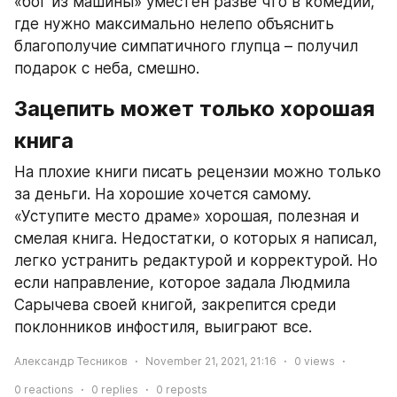
«бог из машины» уместен разве что в комедии, 
где нужно максимально нелепо объяснить 
благополучие симпатичного глупца – получил 
подарок с неба, смешно.
Зацепить может только хорошая 
книга
На плохие книги писать рецензии можно только 
за деньги. На хорошие хочется самому. 
«Уступите место драме» хорошая, полезная и 
смелая книга. Недостатки, о которых я написал, 
легко устранить редактурой и корректурой. Но 
если направление, которое задала Людмила 
Сарычева своей книгой, закрепится среди 
поклонников инфостиля, выиграют все.
Александр Тесников
November 21, 2021, 21:16
0
views
0
reactions
0
replies
0
reposts